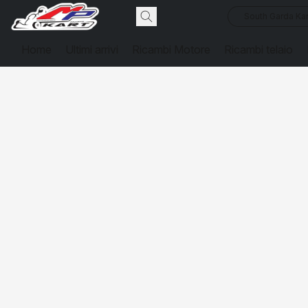
South Garda Kar
Home
Ultimi arrivi
Ricambi Motore
Ricambi telaio