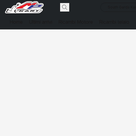
South Garda Kar
Home
Ultimi arrivi
Ricambi Motore
Ricambi telaio