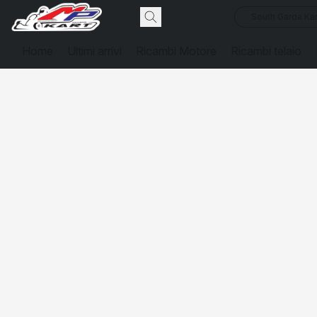
South Garda Kar
Home
Ultimi arrivi
Ricambi Motore
Ricambi telaio