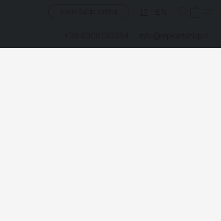
IT
EN
South Garda Karting
+39 0309130334
info@mpkartshop.it