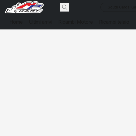
South Garda Kar
Home
Ultimi arrivi
Ricambi Motore
Ricambi telaio