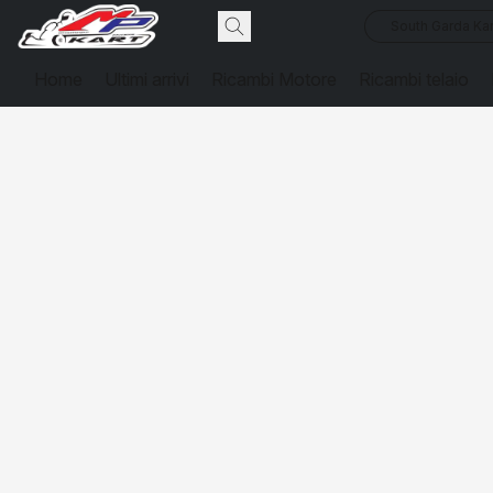
South Garda Kar
Home
Ultimi arrivi
Ricambi Motore
Ricambi telaio