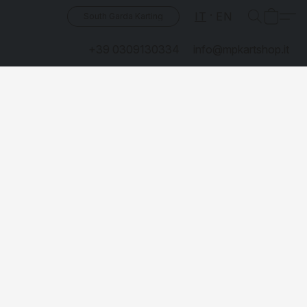
IT
EN
South Garda Karting
+39 0309130334
info@mpkartshop.it