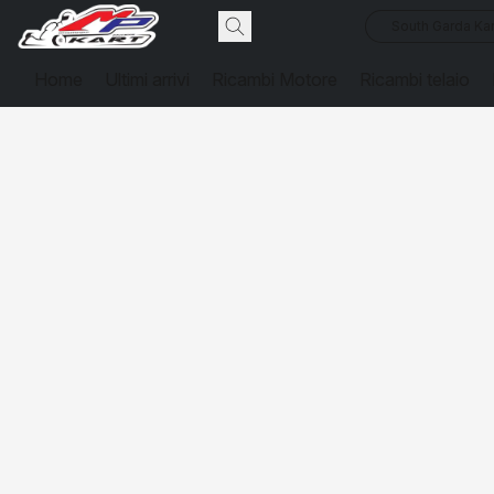
South Garda Kar
Home
Ultimi arrivi
Ricambi Motore
Ricambi telaio