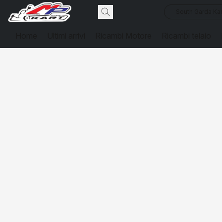
South Garda Kar
Home
Ultimi arrivi
Ricambi Motore
Ricambi telaio