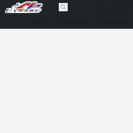
South Garda Kar
Home
Ultimi arrivi
Ricambi Motore
Ricambi telaio