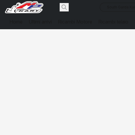
South Garda Kar
Home
Ultimi arrivi
Ricambi Motore
Ricambi telaio