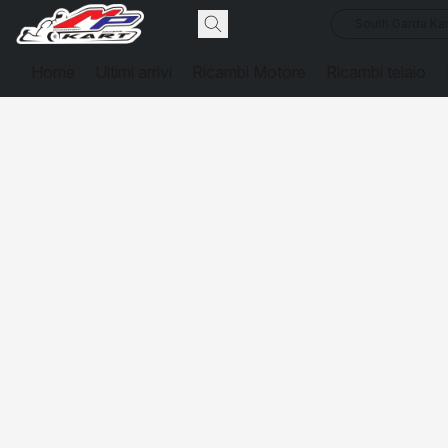
South Garda Kar
Home
Ultimi arrivi
Ricambi Motore
Ricambi telaio