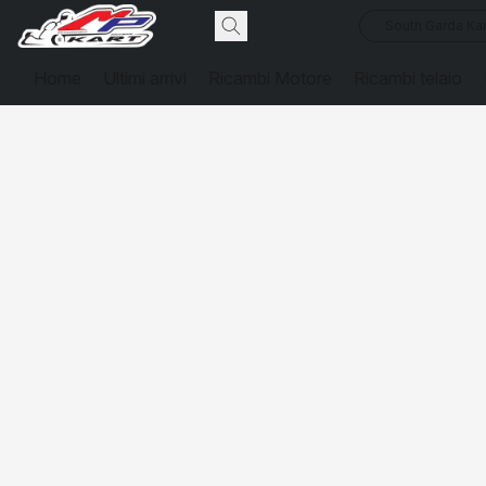
South Garda Kar
Home
Ultimi arrivi
Ricambi Motore
Ricambi telaio