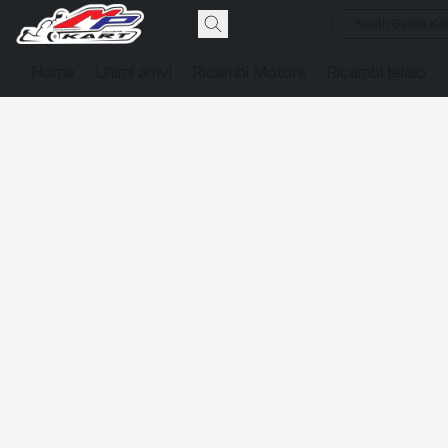
South Garda Kar
Home
Ultimi arrivi
Ricambi Motore
Ricambi telaio