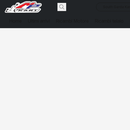
South Garda Kar
Home
Ultimi arrivi
Ricambi Motore
Ricambi telaio