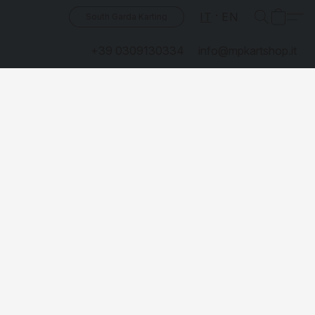
IT
EN
South Garda Karting
+39 0309130334
info@mpkartshop.it