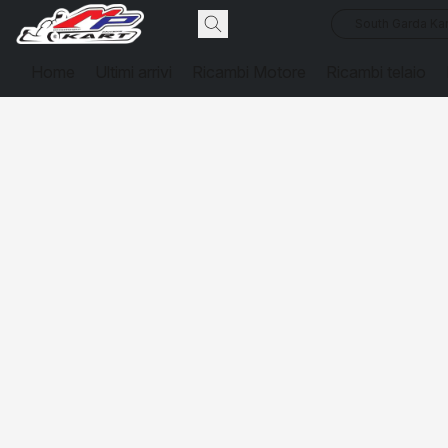
South Garda Kar
Home
Ultimi arrivi
Ricambi Motore
Ricambi telaio