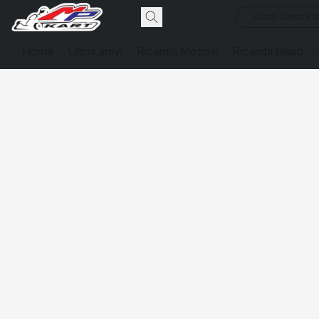
South Garda Kar
Home
Ultimi arrivi
Ricambi Motore
Ricambi telaio