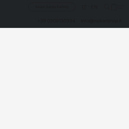
IT
EN
South Garda Karting
+39 0309130334
info@mpkartshop.it