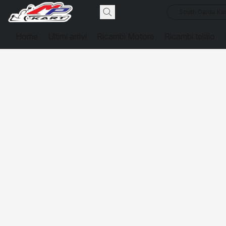
South Garda Kar
Home
Ultimi arrivi
Ricambi Motore
Ricambi telaio