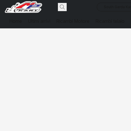
South Garda Kar
Home
Ultimi arrivi
Ricambi Motore
Ricambi telaio